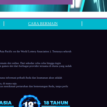
CARA BERMAIN
sia Pacific on the World Lottery Assaciation ). Tentunya seluruh
main slot online. Dari sekedar coba coba hingga ingin
 games slot dari berbagai provider ternama di dunia yang sudah
 mana informasi pribadi Anda dan keamanan akun adalah
, di mana saja.
kus menikmati pertaruhan dan kemenangan Anda, tanpa perlu