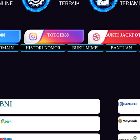
D88
TOTOID88
BUKTI JACKPO
ERMAIN
HISTORI NOMOR
BUKU MIMPI
BANTUAN