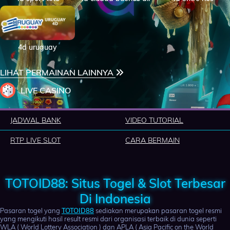
4d uruguay
LIHAT PERMAINAN LAINNYA
LIVE CASINO
JADWAL BANK
VIDEO TUTORIAL
RTP LIVE SLOT
CARA BERMAIN
TOTOID88: Situs Togel & Slot Terbesar
Di Indonesia
Pasaran togel yang
TOTOID88
sediakan merupakan pasaran togel resmi
yang mengikuti hasil result resmi dari organisasi terbaik di dunia seperti
WLA ( World Lottery Association ) dan APLA ( Asia Pacific on the World