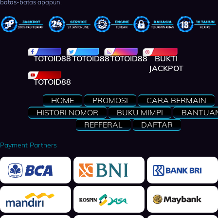
batas-batas apapun.
TOTOID88
TOTOID88
TOTOID88
BUKTI
JACKPOT
TOTOID88
HOME
PROMOSI
CARA BERMAIN
HISTORI NOMOR
BUKU MIMPI
BANTUA
REFFERAL
DAFTAR
Payment Partners