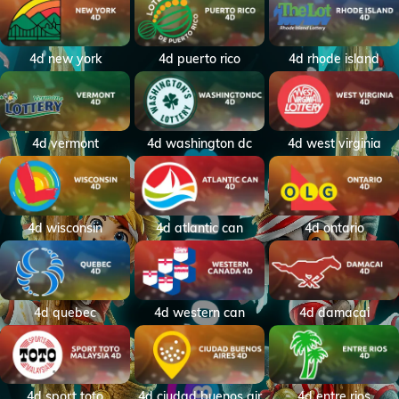
4d new york
4d puerto rico
4d rhode island
4d vermont
4d washington dc
4d west virginia
4d wisconsin
4d atlantic can
4d ontario
4d quebec
4d western can
4d damacai
4d sport toto
4d ciudad buenos air
4d entre rios