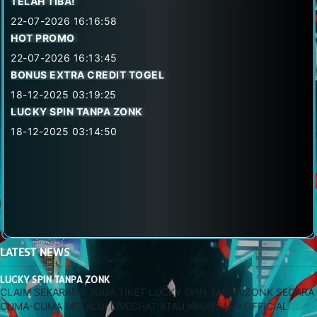
22-07-2026 16:16:58
HOT PROMO
22-07-2026 16:13:45
BONUS EXTRA CREDIT TOGEL
18-12-2025 03:19:25
LUCKY SPIN TANPA ZONK
18-12-2025 03:14:50
LATEST
NEWS
LUCKY SPIN TANPA ZONK
CLAIM SEKARANG JUGA TIKET LUCKY SPIN TANPA ZONK SECARA
CUMA-CUMA MELALUI LIVECHAT ATAU WHATSAPP OFFICIAL