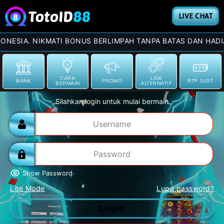
LIVE CHAT
DONESIA. NIKMATI BONUS BERLIMPAH TANPA BATAS DAN HAD
CARA
LINK
BANK
PROMO
RTP SLOT
BERMAIN
ALTERNATIF
Silahkan login untuk mulai bermain
Show Password
Lite Mode
Lupa password?
Login